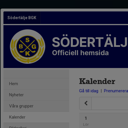
Södertälje BGK
SÖDERTÄLJ
Officiell hemsida
Kalender
Hem
Gå till idag
|
Prenumerer
Nyheter
Våra grupper
Kalender
1
Lör