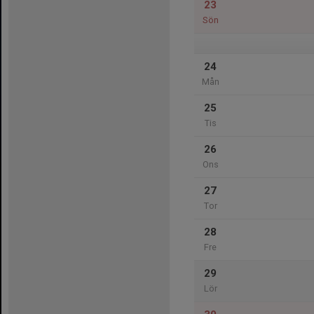
23
Sön
24
Mån
25
Tis
26
Ons
27
Tor
28
Fre
29
Lör