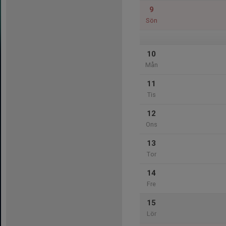
9
Sön
10
Mån
11
Tis
12
Ons
13
Tor
14
Fre
15
Lör