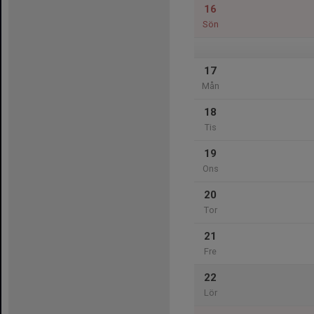
16
Sön
17
Mån
18
Tis
19
Ons
20
Tor
21
Fre
22
Lör