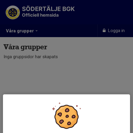
SÖDERTÄLJE BGK
Officiell hemsida
Logga in
Våra grupper
Våra grupper
Inga gruppsidor har skapats