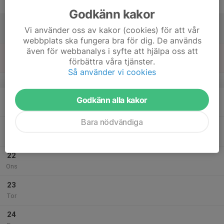
Fre
Godkänn kakor
18
Vi använder oss av kakor (cookies) för att vår
Lör
webbplats ska fungera bra för dig. De används
även för webbanalys i syfte att hjälpa oss att
19
förbättra våra tjänster.
Sön
Så använder vi cookies
v.43
20
Godkänn alla kakor
Mån
Bara nödvändiga
21
Tis
22
Ons
23
Tor
24