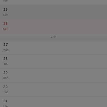
Fre
25
Lör
26
Sön
v.44
27
Mån
28
Tis
29
Ons
30
Tor
31
Fre