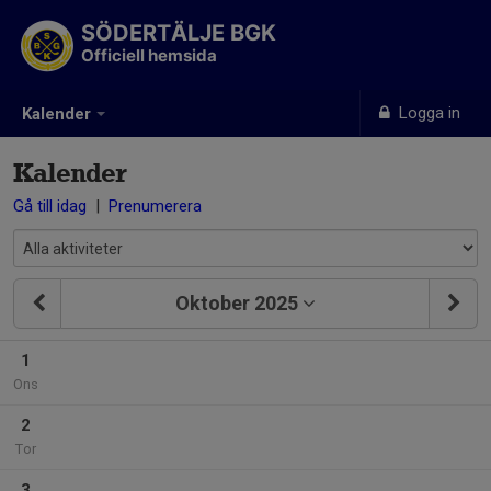
SÖDERTÄLJE BGK
Officiell hemsida
Logga in
Kalender
Kalender
Gå till idag
|
Prenumerera
Oktober 2025
1
Ons
2
Tor
3