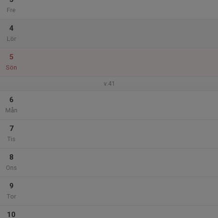
Fre
4
Lör
5
Sön
v.41
6
Mån
7
Tis
8
Ons
9
Tor
10