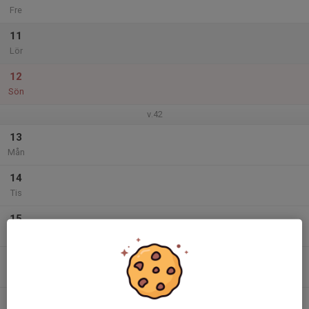
Fre
11
Lör
12
Sön
v.42
13
Mån
14
Tis
15
Ons
16
Tor
17