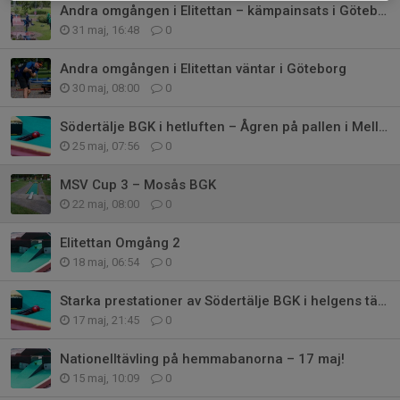
Andra omgången i Elitettan – kämpainsats i Göteborg
31 maj, 16:48
0
Andra omgången i Elitettan väntar i Göteborg
30 maj, 08:00
0
Södertälje BGK i hetluften – Ågren på pallen i Mellansvenska Cupens deltävl
25 maj, 07:56
0
MSV Cup 3 – Mosås BGK
22 maj, 08:00
0
Elitettan Omgång 2
18 maj, 06:54
0
Starka prestationer av Södertälje BGK i helgens tävling
17 maj, 21:45
0
Nationelltävling på hemmabanorna – 17 maj!
15 maj, 10:09
0