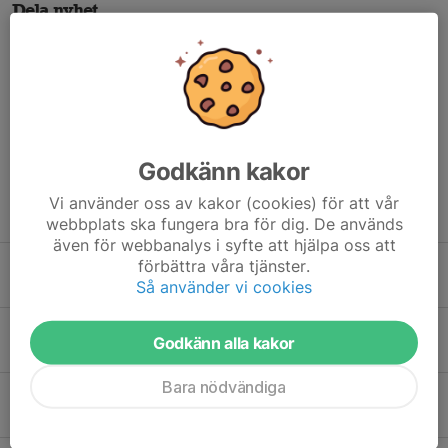
Dela nyhet
Kommentarer
Godkänn kakor
Vi använder oss av kakor (cookies) för att vår
Tidigare nyheter
webbplats ska fungera bra för dig. De används
även för webbanalys i syfte att hjälpa oss att
förbättra våra tjänster.
Silver i Elitettan - Södertälje BGK är klara för Elitserien 2027
Så använder vi cookies
20 jul, 09:16
1
En sommarhälsning från oss på Sponsorhuset ☀️
Godkänn alla kakor
30 jun, 20:15
0
Bara nödvändiga
Stark uppslutning och fina prestationer under MSV Cup 5 i Nyköping
21 jun, 16:52
0