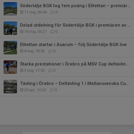
Södertälje BGK tog fem poäng i Elitettan – premiäromgången avgjord i Asarum
11 maj, 09:44
0
Delad utdelning för Södertälje BGK i premiären av Elitettan
10 maj, 06:27
0
Elitettan startar i Asarum – följ Södertälje BGK live
8 maj, 18:56
0
Starka prestationer i Örebro på MSV Cup deltävling 1
3 maj, 17:53
0
Tävling i Örebro – Deltävling 1 i Mellansvenska Cupen
30 apr, 10:30
0